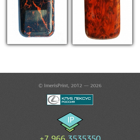
© ImerisPrint, 2012 — 2026
+7 966
3535350