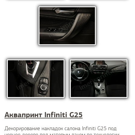
Аквапринт Infiniti G25
Декорирование накладок салона Infiniti G25 под
черное дерево под матовым лаком по технологии