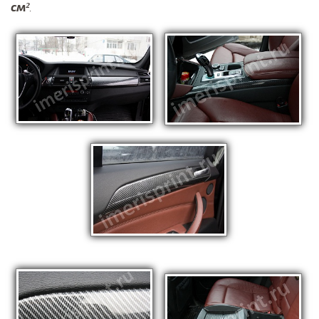
см²
.